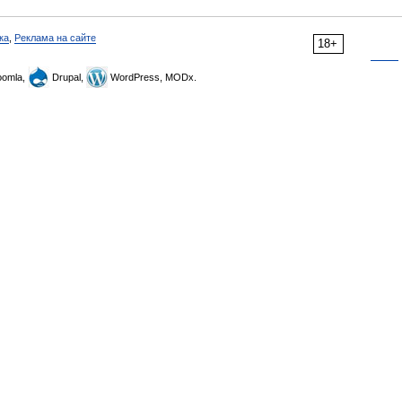
ка
,
Реклама на сайте
18+
omla,
Drupal,
WordPress, MODx.