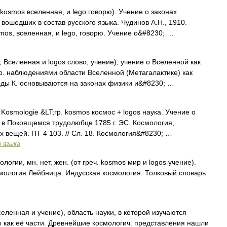
 kosmos вселенная, и lego говорю). Учение о законах
вошедших в состав русского языка. Чудинов А.Н., 1910.
os, вселенная, и lego, говорю. Учение о&#8230; …
 Вселенная и logos слово, учение), учение о Вселенной как
р. наблюдениями области Вселенной (Метагалактике) как
оды К. основываются на законах физики и&#8230; …
. Kosmologie &LT;гр. kosmos космос + logos наука. Учение о
 в Покоящемся трудолюбце 1785 г. ЭС. Космология,
вещей. ПТ 4 103. // Сл. 18. Космология&#8230; …
о языка
ии, мн. нет, жен. (от греч. kosmos мир и logos учение).
мология Лейбница. Индусская космология. Толковый словарь
енная и учение), область науки, в которой изучаются
ы как её части. Древнейшие космологич. представления нашли