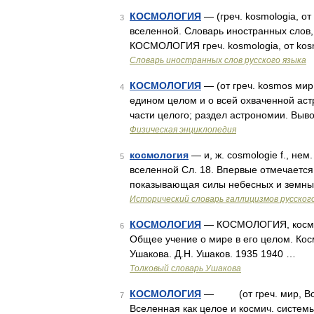
КОСМОЛОГИЯ
— (греч. kosmologia, от
3
вселенной. Словарь иностранных слов, 
КОСМОЛОГИЯ греч. kosmologia, от kosm
Словарь иностранных слов русского языка
КОСМОЛОГИЯ
— (от греч. kosmos мир,
4
едином целом и о всей охваченной аст
части целого; раздел астрономии. Выв
Физическая энциклопедия
космология
— и, ж. cosmologie f., нем
5
вселенной Сл. 18. Впервые отмечается
показывающая силы небесных и земных 
Исторический словарь галлицизмов русског
КОСМОЛОГИЯ
— КОСМОЛОГИЯ, космолог
6
Общее учение о мире в его целом. Кос
Ушакова. Д.Н. Ушаков. 1935 1940 …
Толковый словарь Ушакова
КОСМОЛОГИЯ
— (от греч. мир, Всел
7
Вселенная как целое и космич. систем