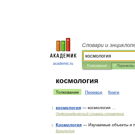
Словари и энциклоп
academic.ru
Толкования
Переводы
космология
Толкование
Перевод
Книги
космология
— космология …
1
Орфографический словарь-справочник
Космология
— Изучаемые объекты и 
2
Википедия