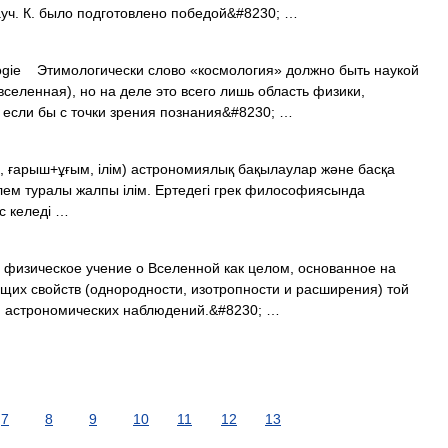
уч. К. было подготовлено победой&#8230; …
ie Этимологически слово «космология» должно быть наукой
вселенная), но на деле это всего лишь область физики,
 если бы с точки зрения познания&#8230; …
 ғарыш+ұғым, ілім) астрономиялық бақылаулар және басқа
 Әлем туралы жалпы ілім. Ертедегі грек философиясында
с келеді …
я) физическое учение о Вселенной как целом, основанное на
щих свойств (однородности, изотропности и расширения) той
ля астрономических наблюдений.&#8230; …
7
8
9
10
11
12
13