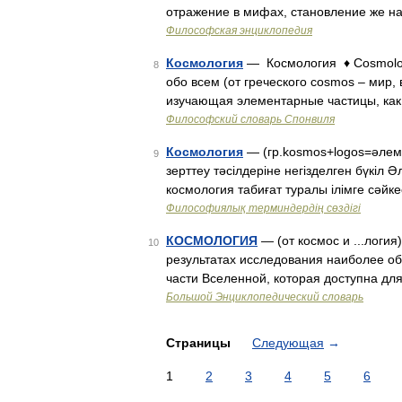
отражение в мифах, становление же на
Философская энциклопедия
Космология
— Космология ♦ Cosmolog
8
обо всем (от греческого cosmos – мир, 
изучающая элементарные частицы, как
Философский словарь Спонвиля
Космология
— (гр.kosmos+logos=әлем,
9
зерттеу тәсілдеріне негізделген бүкіл
космология табиғат туралы ілімге сәйке
Философиялық терминдердің сөздігі
КОСМОЛОГИЯ
— (от космос и ...логи
10
результатах исследования наиболее об
части Вселенной, которая доступна д
Большой Энциклопедический словарь
Страницы
Следующая
→
1
2
3
4
5
6